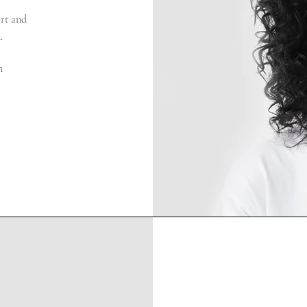
ort and
.
m