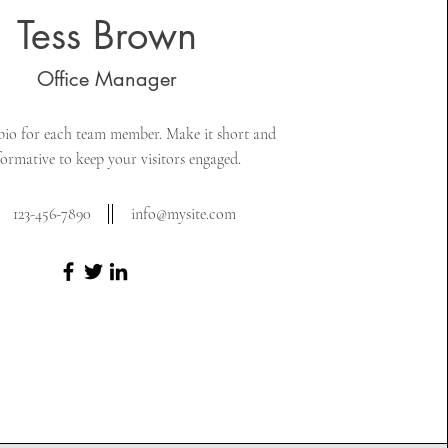
Tess Brown
Office Manager
bio for each team member. Make it short and
formative to keep your visitors engaged.
123-456-7890
info@mysite.com