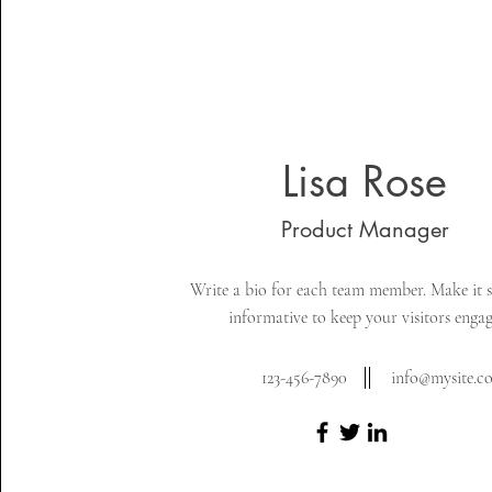
Lisa Rose
Product Manager
Write a bio for each team member. Make it 
informative to keep your visitors engag
123-456-7890
info@mysite.c