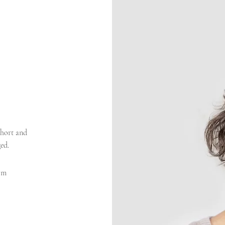
short and
ed.
om