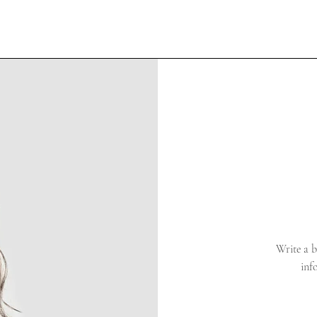
Write a b
inf