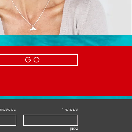
G O
שם פרטי
*
שם משפחה
טלפון