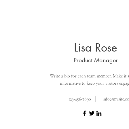
Lisa Rose
Product Manager
Write a bio for each team member. Make it 
informative to keep your visitors engag
123-456-7890
info@mysite.c