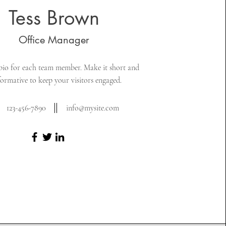
Tess Brown
Office Manager
bio for each team member. Make it short and
formative to keep your visitors engaged.
123-456-7890
info@mysite.com