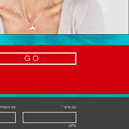
G O
שם פרטי
*
שם משפחה
טלפון