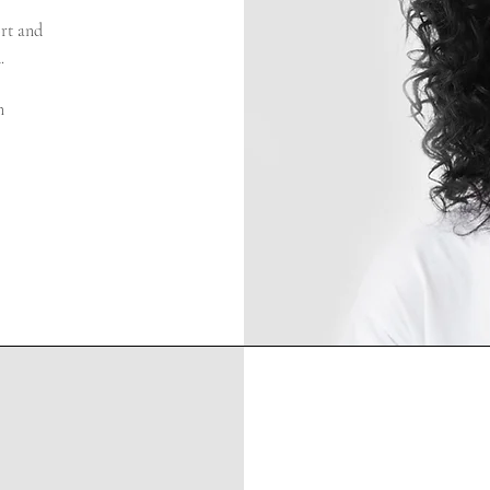
ort and
.
m