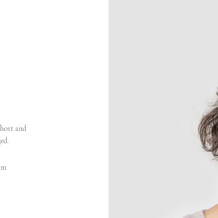
short and
ed.
om