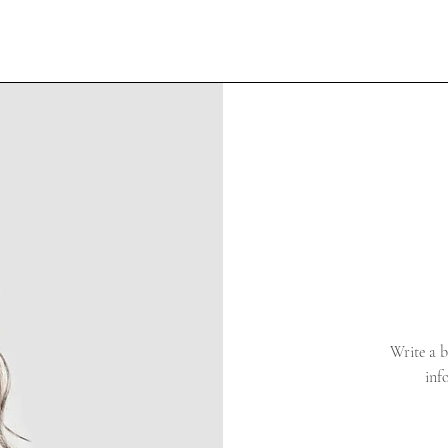
Write a b
inf